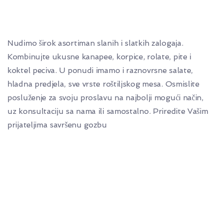
Nudimo širok asortiman slanih i slatkih zalogaja.
Kombinujte ukusne kanapee, korpice, rolate, pite i
koktel peciva. U ponudi imamo i raznovrsne salate,
hladna predjela, sve vrste roštiljskog mesa. Osmislite
posluženje za svoju proslavu na najbolji mogući način,
uz konsultaciju sa nama ili samostalno. Priredite Vašim
prijateljima savršenu gozbu