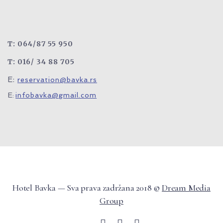
T: 064/87 55 950
T: 016/ 34 88 705
E:
reservation@bavka.rs
E:
infobavka@gmail.com
Hotel Bavka — Sva prava zadržana 2018 ©
Dream Media
Group