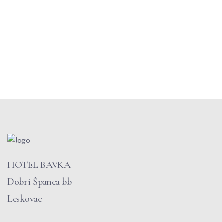
HOTEL BAVKA
Dobri Španca bb
Leskovac