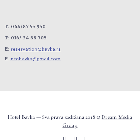
T: 064/87 55 950
T: 016/ 34 88 705
E:
reservation@bavka.rs
E:
infobavka@gmail.com
Hotel Bavka — Sva prava zadržana 2018 ©
Dream Media
Group