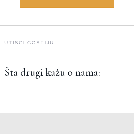
UTISCI GOSTIJU
Šta drugi kažu o nama:
Hotel “Bavka” je fantastičan izbor za sve koji
putuju ka Makedoniji i Grčkoj. Velelepni
objekat nudi izuzetnu uslugu i odličnu hranu.