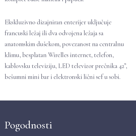
Ekskluzivno dizajniran enterijer uključuje
francuski ležaj ili dva odvojena ležaja sa
anatomskim dušekom, povezanost na centralnu
klimu, besplatan Wirelles internet, telefon,
kablovsku televiziju, LED televizor prečnika 42”,
bešumni mini bar i elektronski lični sef u sobi.
Pogodnosti