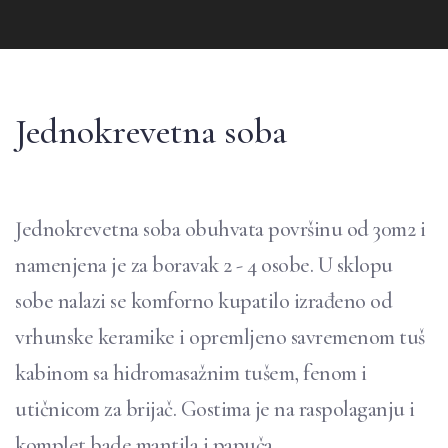
Jednokrevetna soba
Jednokrevetna soba obuhvata površinu od 30m2 i
namenjena je za boravak 2 - 4 osobe. U sklopu
sobe nalazi se komforno kupatilo izrađeno od
vrhunske keramike i opremljeno savremenom tuš
kabinom sa hidromasažnim tušem, fenom i
utičnicom za brijač. Gostima je na raspolaganju i
komplet bade mantila i papuča.