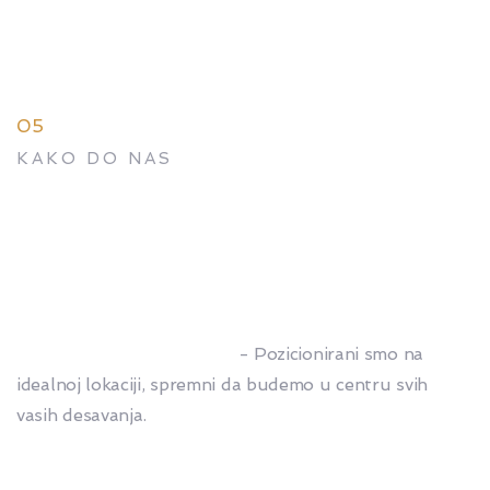
05
KAKO DO NAS
Lokacija
Dobri Španca bb Leskovac
- Pozicionirani smo na
idealnoj lokaciji, spremni da budemo u centru svih
vasih desavanja.