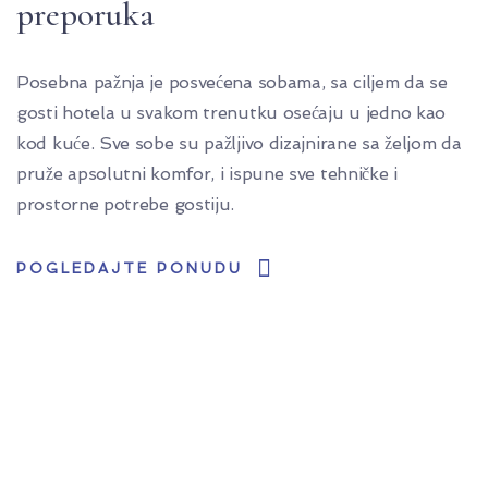
preporuka
Posebna pažnja je posvećena sobama, sa ciljem da se
gosti hotela u svakom trenutku osećaju u jedno kao
kod kuće. Sve sobe su pažljivo dizajnirane sa željom da
pruže apsolutni komfor, i ispune sve tehničke i
prostorne potrebe gostiju.
POGLEDAJTE PONUDU