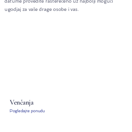
datume provedite rasterećeno uz najbolji mogući
ugodjaj za vaše drage osobe i vas.
Venčanja
Pogledajte ponudu