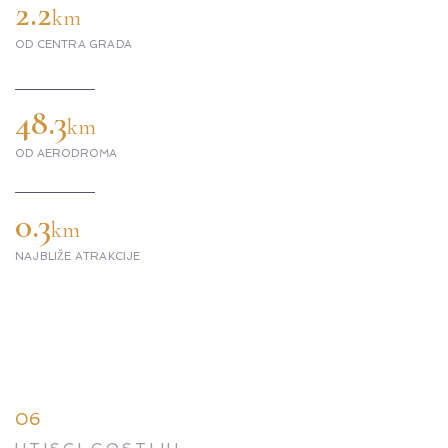
2.2
km
OD CENTRA GRADA
48.3
km
OD AERODROMA
0.3
km
NAJBLIŽE ATRAKCIJE
06