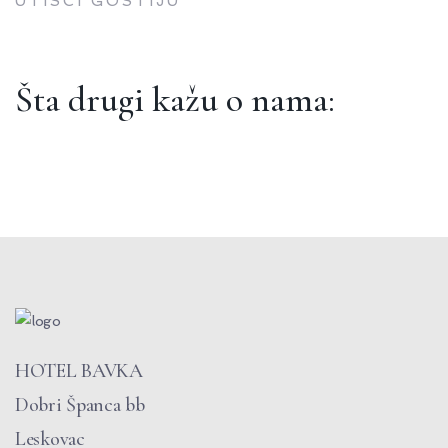
UTISCI GOSTIJU
Šta drugi kažu o nama:
Ovaj hotel sam otkrio na preporuku prijatelja
koji su tamo redovni gosti. Objekat je nov,
ogroman, moderan i veoma luksuzan.
Neočekivano možda za jug Srbije, ali sigurno
vredno posete. Imate prostrani parking,
HOTEL BAVKA
odličan restoran, dobru internet konekciju,
Dobri Španca bb
izvrsnu hranu, a ako vam treba prenoćište,
Leskovac