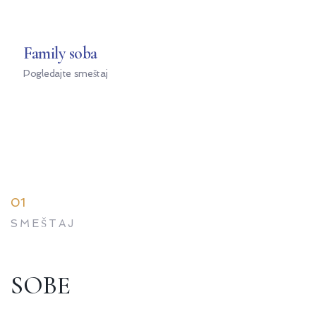
Family soba
Pogledajte smeštaj
01
SMEŠTAJ
SOBE