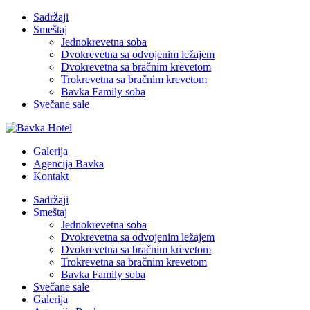
Sadržaji
Smeštaj
Jednokrevetna soba
Dvokrevetna sa odvojenim ležajem
Dvokrevetna sa bračnim krevetom
Trokrevetna sa bračnim krevetom
Bavka Family soba
Svečane sale
Galerija
Agencija Bavka
Kontakt
Sadržaji
Smeštaj
Jednokrevetna soba
Dvokrevetna sa odvojenim ležajem
Dvokrevetna sa bračnim krevetom
Trokrevetna sa bračnim krevetom
Bavka Family soba
Svečane sale
Galerija