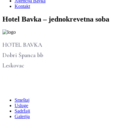
Agencija Bavka
Kontakt
Hotel Bavka – jednokrevetna soba
HOTEL BAVKA
Dobri Španca bb
Leskovac
Smeštaj
Usluge
Sadržaji
Galerija