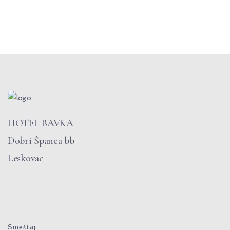
HOTEL BAVKA
Dobri Španca bb
Leskovac
Smeštaj