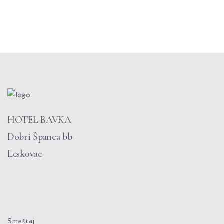
HOTEL BAVKA
Dobri Španca bb
Leskovac
Smeštaj